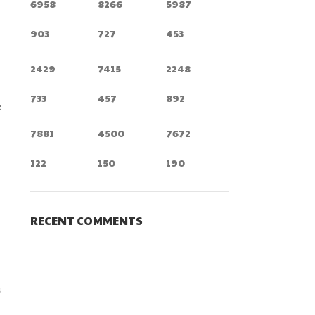
6958
8266
5987
903
727
453
2429
7415
2248
733
457
892
t
7881
4500
7672
122
150
190
RECENT COMMENTS
t
s