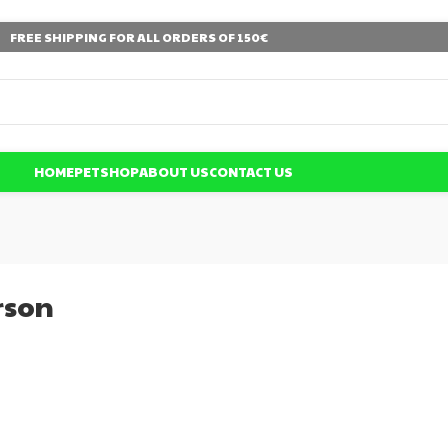
FREE SHIPPING FOR ALL ORDERS OF 150€
HOME
PETSHOP
ABOUT US
CONTACT US
rson