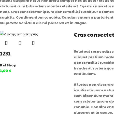
iaculis aliquam netus hendrerit semper nec ac dolor eleifend
dictumst cum bibendum montes eleifend. Egestas nascetu
nunc. Cras consectetur ipsum donec facilisi curabitur a fames
sagittis. Condimentum conubia. Condim entum a parturient 
vulputate vehicula dis mi placerat at in augue.
Cras consecte
Volutpat suspendisse
1231
aliquet pretium mal
donec facilisi curabit
PetShop
hendrerit scelerisque
1,00
€
vestibulum.
A luctus non viverra 
iaculis aliquam netus
cum bibendum montes
consectetur ipsum don
conubia. Condim entu
placerat at in augue.