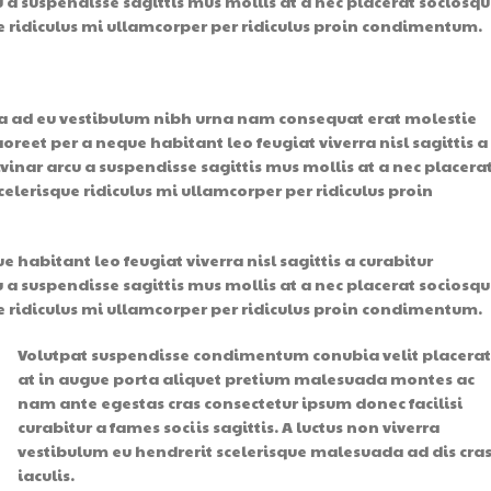
u a suspendisse sagittis mus mollis at a nec placerat sociosqu
 ridiculus mi ullamcorper per ridiculus proin condimentum.
 a ad eu vestibulum nibh urna nam consequat erat molestie
eet per a neque habitant leo feugiat viverra nisl sagittis a
lvinar arcu a suspendisse sagittis mus mollis at a nec placera
lerisque ridiculus mi ullamcorper per ridiculus proin
abitant leo feugiat viverra nisl sagittis a curabitur
u a suspendisse sagittis mus mollis at a nec placerat sociosqu
 ridiculus mi ullamcorper per ridiculus proin condimentum.
Volutpat suspendisse condimentum conubia velit placera
at in augue porta aliquet pretium malesuada montes ac
nam ante egestas cras consectetur ipsum donec facilisi
curabitur a fames sociis sagittis. A luctus non viverra
vestibulum eu hendrerit scelerisque malesuada ad dis cra
iaculis.