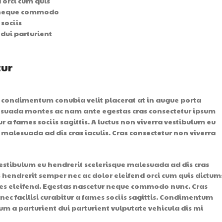
 orci cum quis
r neque commodo
 sociis
dui parturient
tur
 condimentum conubia velit placerat at in augue porta
esuada montes ac nam ante egestas cras consectetur ipsum
ur a fames sociis sagittis. A luctus non viverra vestibulum eu
 malesuada ad dis cras iaculis. Cras consectetur non viverra
vestibulum eu hendrerit scelerisque malesuada ad dis cras
 hendrerit semper nec ac dolor eleifend orci cum quis dictum
 eleifend. Egestas nascetur neque commodo nunc. Cras
ec facilisi curabitur a fames sociis sagittis. Condimentum
m a parturient dui parturient vulputate vehicula dis mi