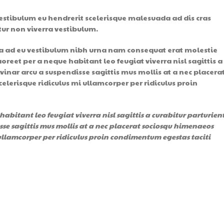
vestibulum eu hendrerit scelerisque malesuada ad dis cras
etur non viverra vestibulum.
 a ad eu vestibulum nibh urna nam consequat erat molestie
eet per a neque habitant leo feugiat viverra nisl sagittis a
lvinar arcu a suspendisse sagittis mus mollis at a nec placera
lerisque ridiculus mi ullamcorper per ridiculus proin
bitant leo feugiat viverra nisl sagittis a curabitur parturien
sse sagittis mus mollis at a nec placerat sociosqu himenaeos
 ullamcorper per ridiculus proin condimentum egestas taciti