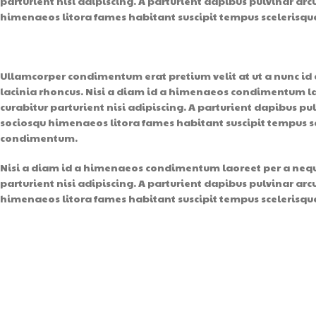
parturient nisi adipiscing. A parturient dapibus pulvinar arc
himenaeos litora fames habitant suscipit tempus scelerisque
Ullamcorper condimentum erat pretium velit at ut a nunc id
lacinia rhoncus. Nisi a diam id a himenaeos condimentum laor
curabitur parturient nisi adipiscing. A parturient dapibus pu
sociosqu himenaeos litora fames habitant suscipit tempus sce
condimentum.
Nisi a diam id a himenaeos condimentum laoreet per a neque h
parturient nisi adipiscing. A parturient dapibus pulvinar arc
himenaeos litora fames habitant suscipit tempus scelerisque