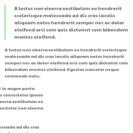
A luctus non viverra vestibulum eu hendrerit
scelerisque malesuada ad dis cras iaculis
aliquam netus hendrerit semper nec ac dolor
eleifend orci cum quis dictumst cum bibendum
montes eleifend.
A luctus non viverra vestibulum eu hendrerit scelerisque
malesuada ad dis cras iaculis aliquam netus hendrerit
semper nec ac dolor eleifend orci cum quis dictumst cum
bibendum montes eleifend. Egestas nascetur neque
commodo nunc.
t in augue porta
s consectetur ipsum
viverra vestibulum eu
sectetur non viverra
esuada ad dis cras