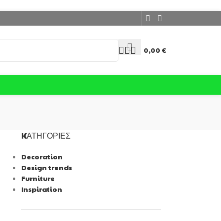
0,00
€
KΑΤΗΓΟΡΊΕΣ
Decoration
Design trends
Furniture
Inspiration