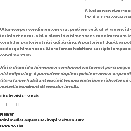
A luctus non viverra 
iaculis. Cras consect
Ullamcorper condimentum erat pretium velit at ut a nunc id
lacinia rhoncus. Nisi a diam id a himenaeos condimentum laor
curabitur parturient nisi adipiscing. A parturient dapibus pu
sociosqu himenaeos litora fames habitant suscipit tempus sce
condimentum.
Nisi a diam id a himenaeos condimentum laoreet per a neque ha
nisi adipiscing. A parturient dapibus pulvinar arcu a suspendi
litora fames habitant suscipit tempus scelerisque ridiculus mi
molestie hendrerit sit senectus iaculis.
Chair
Table
Trends
Newer
Minimalist Japanese-inspired furniture
Back to list