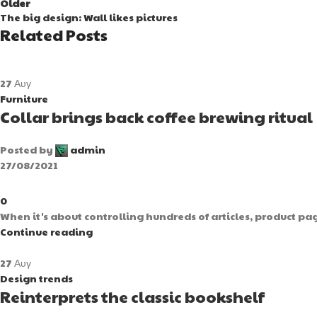
Older
The big design: Wall likes pictures
Related Posts
27
Αυγ
Furniture
Collar brings back coffee brewing ritual
Posted by
admin
27/08/2021
0
When it's about controlling hundreds of articles, product page
Continue reading
27
Αυγ
Design trends
Reinterprets the classic bookshelf